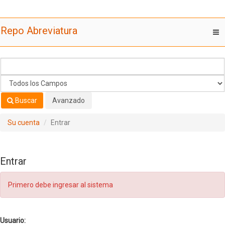
Saltar al contenido
Repo Abreviatura
T
nav
Buscar
Avanzado
Su cuenta
Entrar
Entrar
Primero debe ingresar al sistema
Usuario: