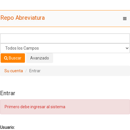
Saltar al contenido
Repo Abreviatura
T
nav
Buscar
Avanzado
Su cuenta
Entrar
Entrar
Primero debe ingresar al sistema
Usuario: