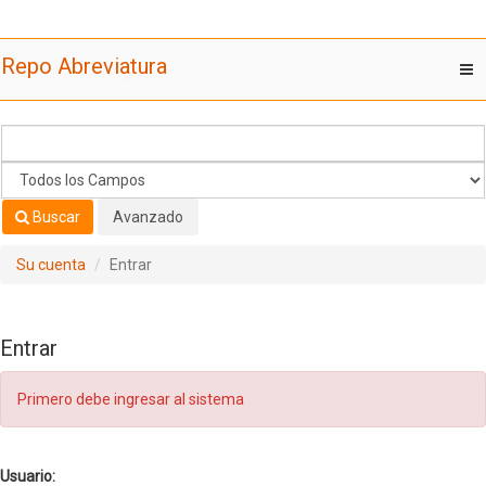
Saltar al contenido
Repo Abreviatura
T
nav
Buscar
Avanzado
Su cuenta
Entrar
Entrar
Primero debe ingresar al sistema
Usuario: