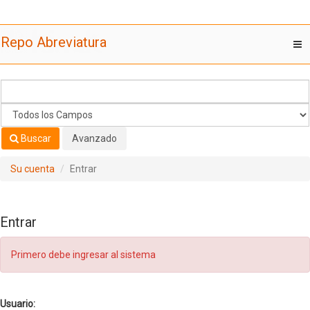
Saltar al contenido
Repo Abreviatura
T
nav
Buscar
Avanzado
Su cuenta
Entrar
Entrar
Primero debe ingresar al sistema
Usuario: