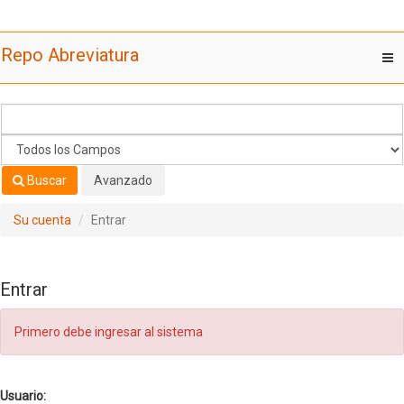
Saltar al contenido
Repo Abreviatura
T
nav
Buscar
Avanzado
Su cuenta
Entrar
Entrar
Primero debe ingresar al sistema
Usuario: