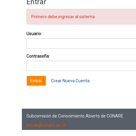
Entrar
Primero debe ingresar al sistema
Usuario:
Contraseña:
Crear Nueva Cuenta
Subcomisión de Conocimiento Abierto de CONARE
kimuk@conare.ac.cr