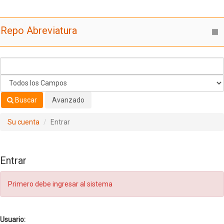
Saltar al contenido
Repo Abreviatura
T
nav
Buscar
Avanzado
Su cuenta
Entrar
Entrar
Primero debe ingresar al sistema
Usuario: