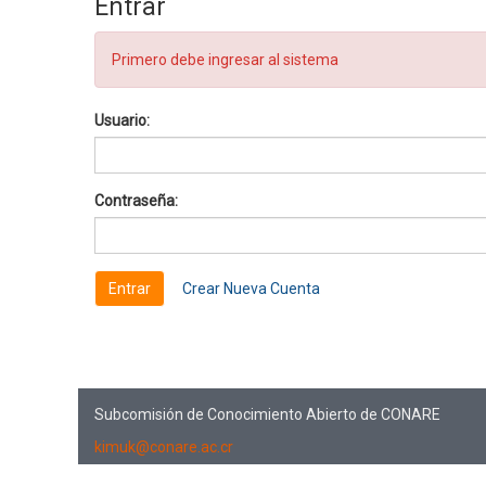
Entrar
Primero debe ingresar al sistema
Usuario:
Contraseña:
Crear Nueva Cuenta
Subcomisión de Conocimiento Abierto de CONARE
kimuk@conare.ac.cr