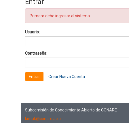
Entrar
Primero debe ingresar al sistema
Usuario:
Contraseña:
Crear Nueva Cuenta
Subcomisión de Conocimiento Abierto de CONARE
kimuk@conare.ac.cr