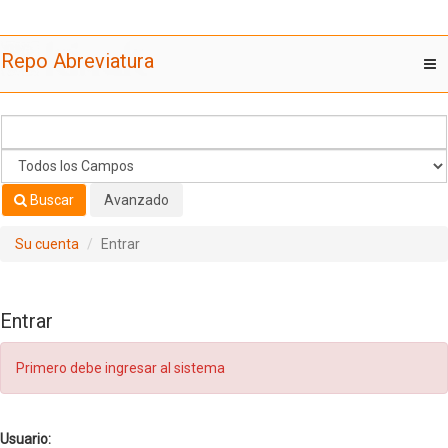
Saltar al contenido
Repo Abreviatura
T
nav
Buscar
Avanzado
Su cuenta
Entrar
Entrar
Primero debe ingresar al sistema
Usuario: