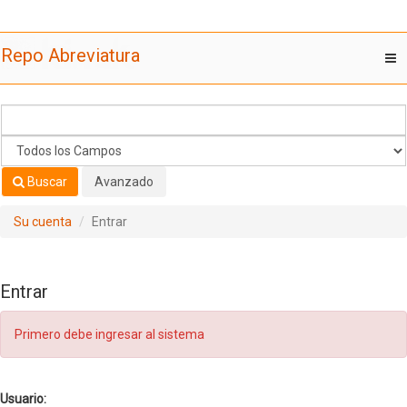
Saltar al contenido
Repo Abreviatura
T
nav
Buscar
Avanzado
Su cuenta
Entrar
Entrar
Primero debe ingresar al sistema
Usuario: