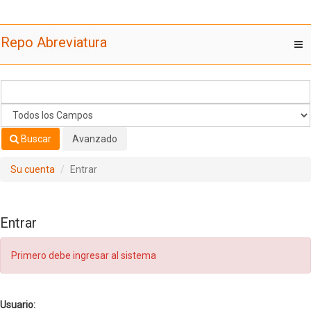
Saltar al contenido
Repo Abreviatura
T
nav
Buscar
Avanzado
Su cuenta
Entrar
Entrar
Primero debe ingresar al sistema
Usuario: