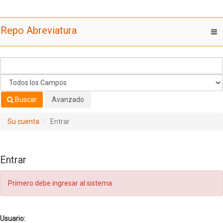
Saltar al contenido
Repo Abreviatura
T
nav
Buscar
Avanzado
Su cuenta
Entrar
Entrar
Primero debe ingresar al sistema
Usuario: