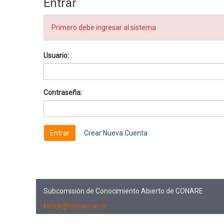
Entrar
Primero debe ingresar al sistema
Usuario:
Contraseña:
Crear Nueva Cuenta
Subcomisión de Conocimiento Abierto de CONARE
kimuk@conare.ac.cr