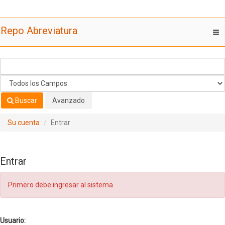
Saltar al contenido
Repo Abreviatura
T
nav
Buscar
Avanzado
Su cuenta
Entrar
Entrar
Primero debe ingresar al sistema
Usuario: