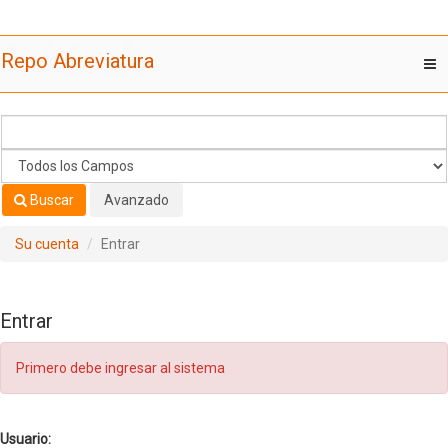
Saltar al contenido
Repo Abreviatura
T
nav
Buscar
Avanzado
Su cuenta
Entrar
Entrar
Primero debe ingresar al sistema
Usuario: