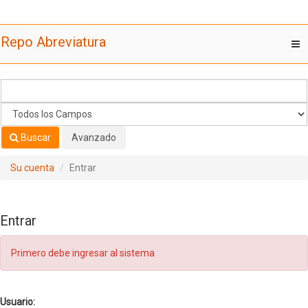
Saltar al contenido
Repo Abreviatura
T
nav
Buscar
Avanzado
Su cuenta
Entrar
Entrar
Primero debe ingresar al sistema
Usuario: