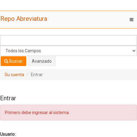
Saltar al contenido
Repo Abreviatura
T
nav
Buscar
Avanzado
Su cuenta
Entrar
Entrar
Primero debe ingresar al sistema
Usuario: