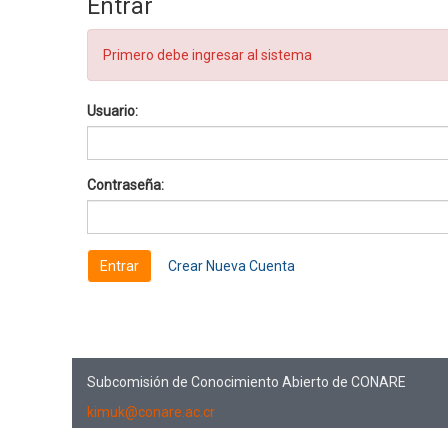
Entrar
Primero debe ingresar al sistema
Usuario:
Contraseña:
Crear Nueva Cuenta
Subcomisión de Conocimiento Abierto de CONARE
kimuk@conare.ac.cr