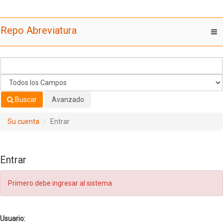
Saltar al contenido
Repo Abreviatura
T
nav
Buscar
Avanzado
Su cuenta
Entrar
Entrar
Primero debe ingresar al sistema
Usuario: