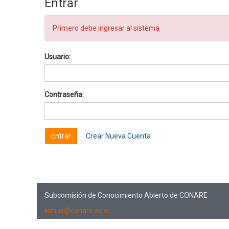
Entrar
Primero debe ingresar al sistema
Usuario:
Contraseña:
Crear Nueva Cuenta
Subcomisión de Conocimiento Abierto de CONARE
kimuk@conare.ac.cr