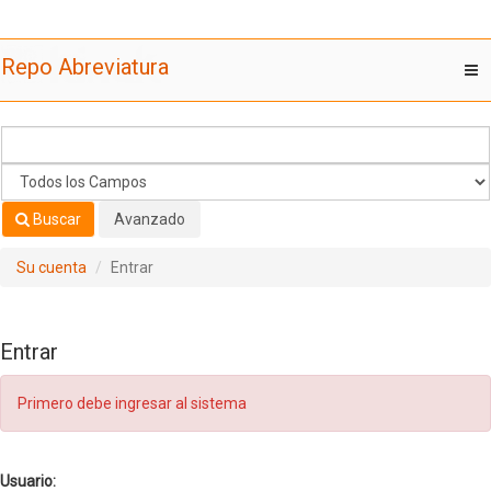
Saltar al contenido
Repo Abreviatura
T
nav
Buscar
Avanzado
Su cuenta
Entrar
Entrar
Primero debe ingresar al sistema
Usuario: