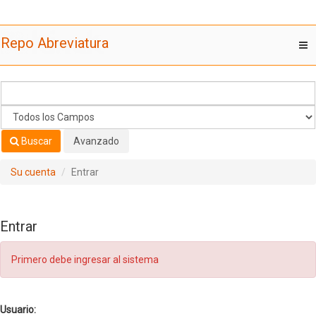
Saltar al contenido
Repo Abreviatura
T
nav
Buscar
Avanzado
Su cuenta
Entrar
Entrar
Primero debe ingresar al sistema
Usuario: