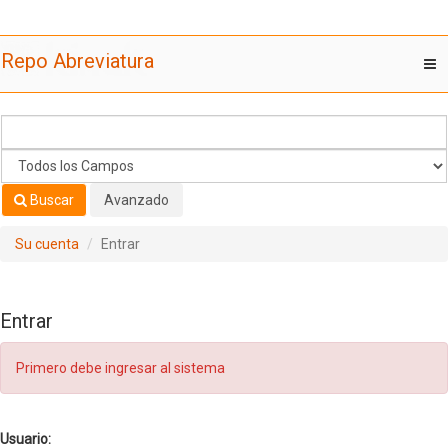
Saltar al contenido
Repo Abreviatura
T
nav
Buscar
Avanzado
Su cuenta
Entrar
Entrar
Primero debe ingresar al sistema
Usuario: