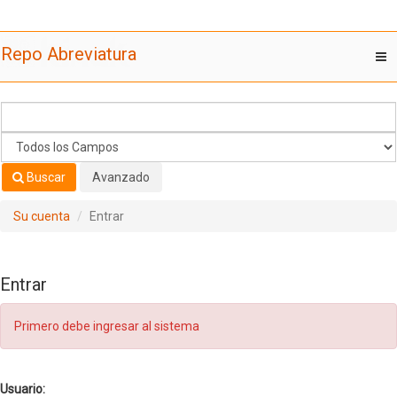
Saltar al contenido
Repo Abreviatura
T
nav
Buscar
Avanzado
Su cuenta
Entrar
Entrar
Primero debe ingresar al sistema
Usuario: