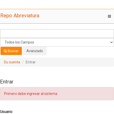
Saltar al contenido
Repo Abreviatura
T
nav
Buscar
Avanzado
Su cuenta
Entrar
Entrar
Primero debe ingresar al sistema
Usuario: