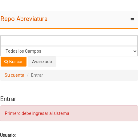
Saltar al contenido
Repo Abreviatura
T
nav
Buscar
Avanzado
Su cuenta
Entrar
Entrar
Primero debe ingresar al sistema
Usuario: