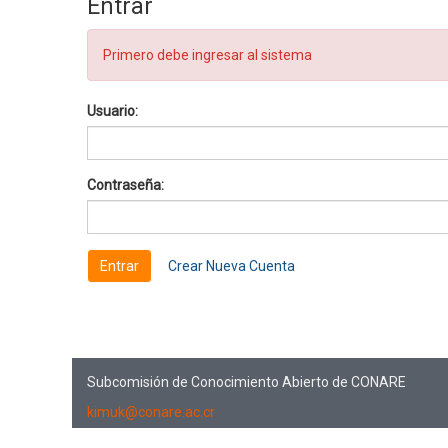
Entrar
Primero debe ingresar al sistema
Usuario:
Contraseña:
Crear Nueva Cuenta
Subcomisión de Conocimiento Abierto de CONARE
kimuk@conare.ac.cr