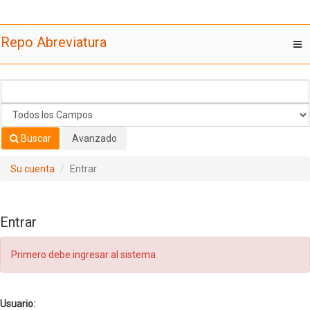
Saltar al contenido
Repo Abreviatura
T
nav
Buscar
Avanzado
Su cuenta
Entrar
Entrar
Primero debe ingresar al sistema
Usuario: