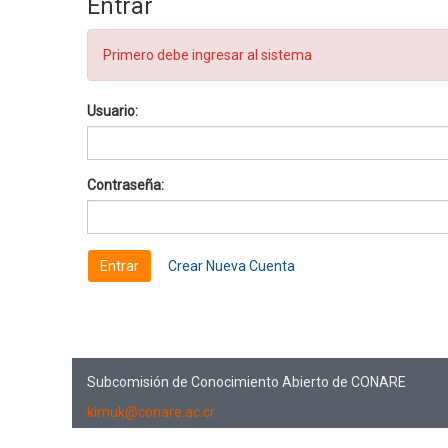
Entrar
Primero debe ingresar al sistema
Usuario:
Contraseña:
Crear Nueva Cuenta
Subcomisión de Conocimiento Abierto de CONARE
kimuk@conare.ac.cr