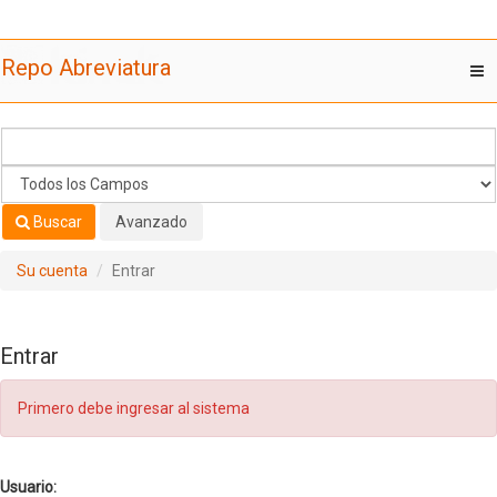
Saltar al contenido
Repo Abreviatura
T
nav
Buscar
Avanzado
Su cuenta
Entrar
Entrar
Primero debe ingresar al sistema
Usuario: