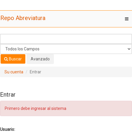
Saltar al contenido
Repo Abreviatura
T
nav
Buscar
Avanzado
Su cuenta
Entrar
Entrar
Primero debe ingresar al sistema
Usuario: