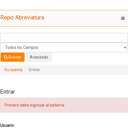
Saltar al contenido
Repo Abreviatura
T
nav
Buscar
Avanzado
Su cuenta
Entrar
Entrar
Primero debe ingresar al sistema
Usuario: