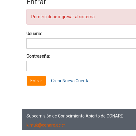
Entrar
Primero debe ingresar al sistema
Usuario:
Contraseña:
Crear Nueva Cuenta
Subcomisión de Conocimiento Abierto de CONARE
kimuk@conare.ac.cr