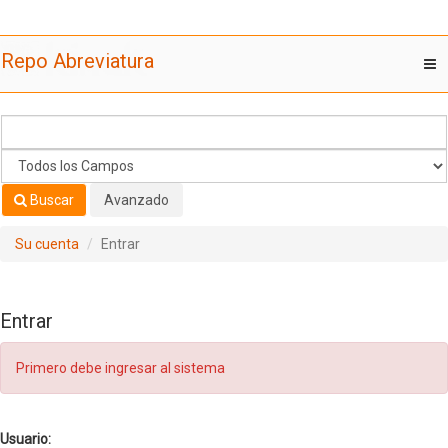
Saltar al contenido
Repo Abreviatura
T
nav
Buscar
Avanzado
Su cuenta
Entrar
Entrar
Primero debe ingresar al sistema
Usuario: