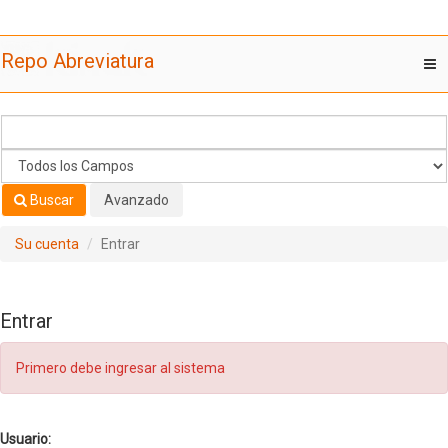
Saltar al contenido
Repo Abreviatura
T
nav
Buscar
Avanzado
Su cuenta
Entrar
Entrar
Primero debe ingresar al sistema
Usuario: