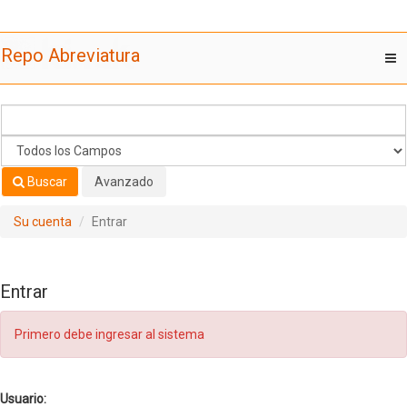
Saltar al contenido
Repo Abreviatura
T
nav
Buscar
Avanzado
Su cuenta
Entrar
Entrar
Primero debe ingresar al sistema
Usuario: