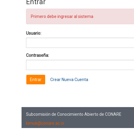
Entrar
Primero debe ingresar al sistema
Usuario:
Contraseña:
Crear Nueva Cuenta
Subcomisión de Conocimiento Abierto de CONARE
kimuk@conare.ac.cr