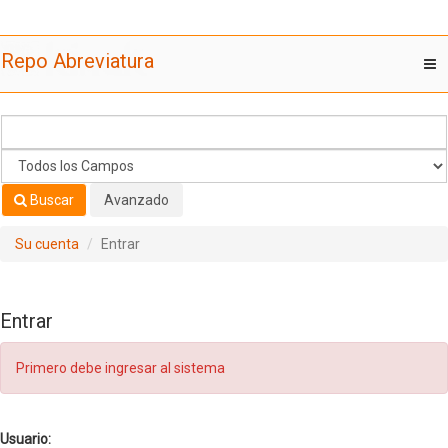
Saltar al contenido
Repo Abreviatura
T
nav
Buscar
Avanzado
Su cuenta
Entrar
Entrar
Primero debe ingresar al sistema
Usuario: