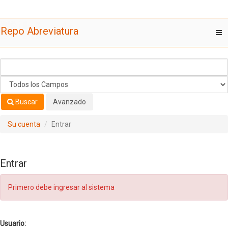
Saltar al contenido
Repo Abreviatura
T
nav
Buscar
Avanzado
Su cuenta
Entrar
Entrar
Primero debe ingresar al sistema
Usuario: