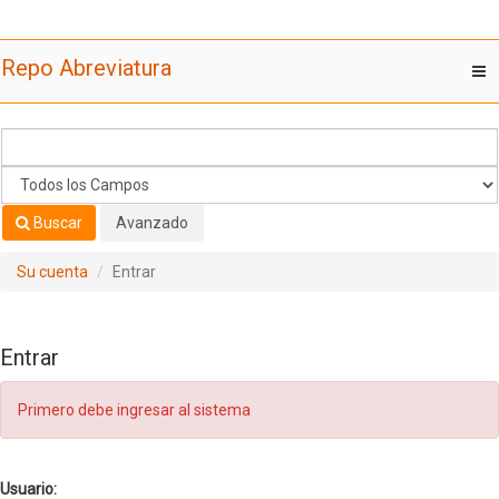
Saltar al contenido
Repo Abreviatura
T
nav
Buscar
Avanzado
Su cuenta
Entrar
Entrar
Primero debe ingresar al sistema
Usuario: