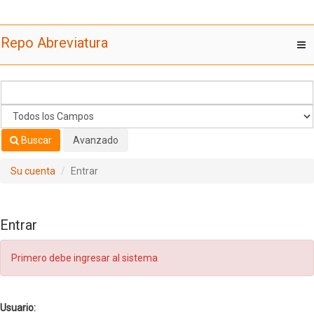
Saltar al contenido
Repo Abreviatura
T
nav
Buscar
Avanzado
Su cuenta
Entrar
Entrar
Primero debe ingresar al sistema
Usuario: