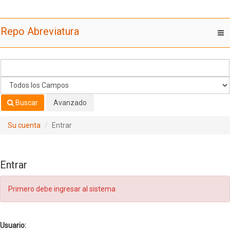
Saltar al contenido
Repo Abreviatura
T
nav
Buscar
Avanzado
Su cuenta
Entrar
Entrar
Primero debe ingresar al sistema
Usuario: