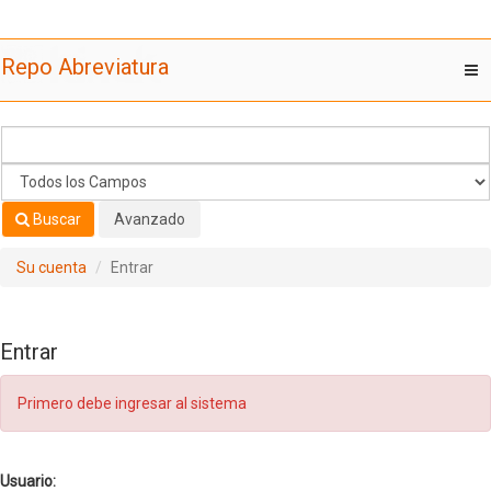
Saltar al contenido
Repo Abreviatura
T
nav
Buscar
Avanzado
Su cuenta
Entrar
Entrar
Primero debe ingresar al sistema
Usuario: