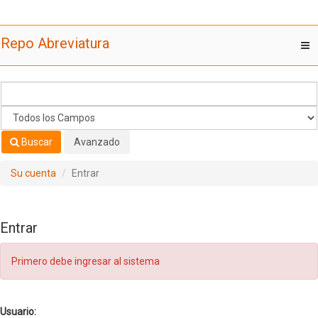
Saltar al contenido
Repo Abreviatura
T
nav
Buscar
Avanzado
Su cuenta
Entrar
Entrar
Primero debe ingresar al sistema
Usuario: