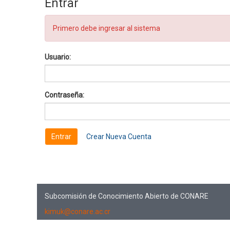
Entrar
Primero debe ingresar al sistema
Usuario:
Contraseña:
Crear Nueva Cuenta
Subcomisión de Conocimiento Abierto de CONARE
kimuk@conare.ac.cr