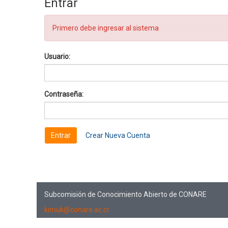
Entrar
Primero debe ingresar al sistema
Usuario:
Contraseña:
Crear Nueva Cuenta
Subcomisión de Conocimiento Abierto de CONARE
kimuk@conare.ac.cr