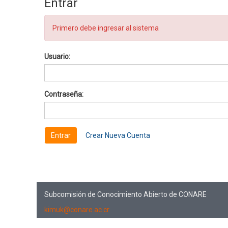
Entrar
Primero debe ingresar al sistema
Usuario:
Contraseña:
Crear Nueva Cuenta
Subcomisión de Conocimiento Abierto de CONARE
kimuk@conare.ac.cr