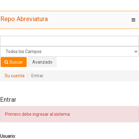
Saltar al contenido
Repo Abreviatura
T
nav
Buscar
Avanzado
Su cuenta
Entrar
Entrar
Primero debe ingresar al sistema
Usuario: