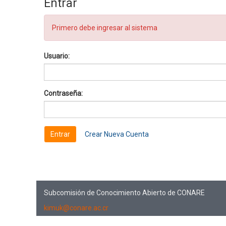
Entrar
Primero debe ingresar al sistema
Usuario:
Contraseña:
Crear Nueva Cuenta
Subcomisión de Conocimiento Abierto de CONARE
kimuk@conare.ac.cr